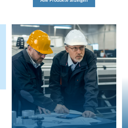
Alle Produkte anzeigen
Anlagenbau Reinraum
Reinraum-Anlagenbauer greifen auf CLEANLIGHT-
oder OEM-Lösungen zu und nutzen damit das
kombinierte Know-How um Reinraum-, Licht- und
hochflexible Fertigungstechnik.