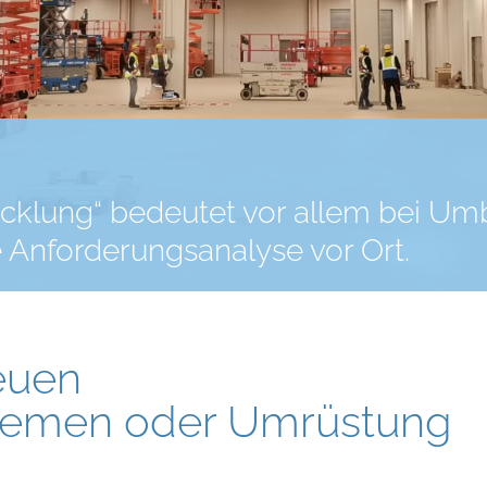
cklung“ bedeutet vor allem bei U
Anforderungsanalyse vor Ort.
euen
temen oder Umrüstung