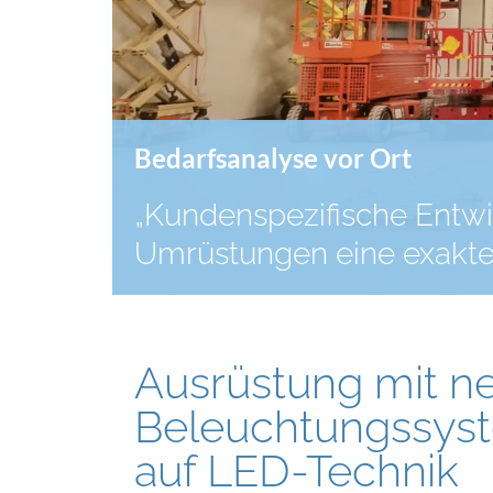
Bedarfsanalyse vor Ort
„Kundenspezifische Entwi
Umrüstungen eine exakte 
Ausrüstung mit n
Beleuchtungssys
auf LED-Technik