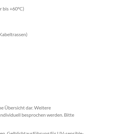
r bis +60°C)
Kabeltrassen)
he Übersicht dar. Weitere
ndividuell besprochen werden. Bitte
en, Gelblichtausführung für UV-sensible-