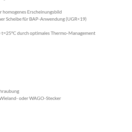
 für homogenes Erscheinungsbild
ischer Scheibe für BAP-Anwendung (UGR<19)
0) t=25°C durch optimales Thermo-Management
schraubung
it Wieland- oder WAGO-Stecker