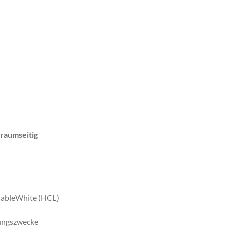
raumseitig
unableWhite (HCL)
dungszwecke